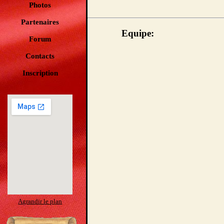
Photos
Partenaires
Equipe:
Forum
Contacts
Inscription
Agrandir le plan