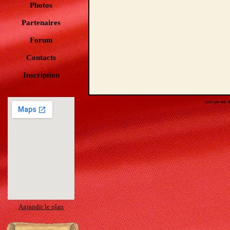
Photos
Partenaires
Forum
Contacts
Inscription
Créé par loic
Agrandir le plan