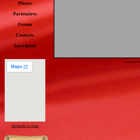
Photos
Partenaires
Forum
Contacts
Inscription
Créé par loic
Agrandir le plan