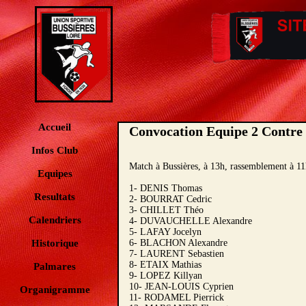
Accueil
Convocation Equipe 2 Contr
Infos Club
Match à Bussières, à 13h, rassemblement à 1
Equipes
1- DENIS Thomas
Resultats
2- BOURRAT Cedric
3- CHILLET Théo
Calendriers
4- DUVAUCHELLE Alexandre
5- LAFAY Jocelyn
Historique
6- BLACHON Alexandre
7- LAURENT Sebastien
8- ETAIX Mathias
Palmares
9- LOPEZ Killyan
10- JEAN-LOUIS Cyprien
Organigramme
11- RODAMEL Pierrick