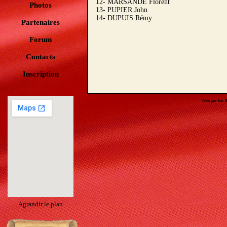
12- MARSANDE Florent
Photos
13- PUPIER John
14- DUPUIS Rémy
Partenaires
Forum
Contacts
Inscription
Créé par loic
Agrandir le plan