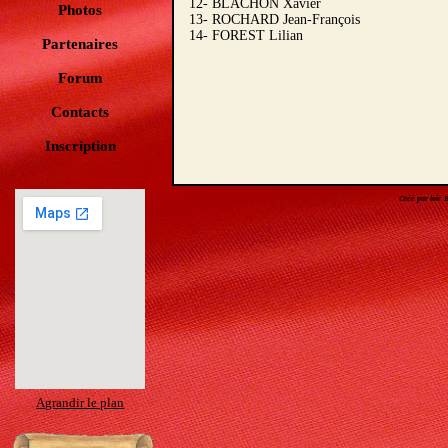
12- BLACHON Xavier
Photos
13- ROCHARD Jean-François
14- FOREST Lilian
Partenaires
Forum
Contacts
Inscription
Créé par loic
Agrandir le plan