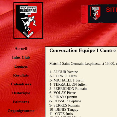
Accueil
Convocation Equipe 1 Contre 
Infos Club
Match à Saint Germain Lespinasse, à 15h00,
Equipes
1- AJJOUR Yassine
Resultats
2- CORNET Hans
3- MICHALLET Justin
Calendriers
4- TERRAILLON Julien
5- PERRICHON Romain
Historique
6- VOLAY Pierre
7- PINAY Quentin
8- DUSSUD Baptiste
Palmares
9- SERRES Romain
10- DENIS Tanguy
Organigramme
11- COTE Joris