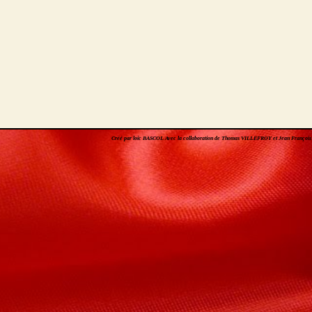
Créé par loic BASCOL Avec la collaboration de Thomas VILLEFROY et Jean Franç