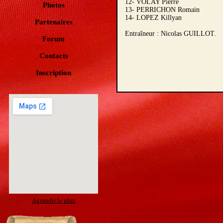
12- VOLAY Pierre
Photos
13- PERRICHON Romain
14- LOPEZ Killyan
Partenaires
Entraîneur : Nicolas GUILLOT.
Forum
Contacts
Inscription
Agrandir le plan