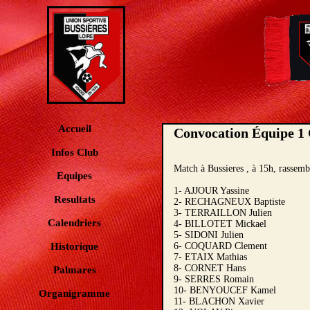
Accueil
Convocation Équipe 1 
Infos Club
Match à Bussieres , à 15h, rassem
Equipes
1- AJJOUR Yassine
Resultats
2- RECHAGNEUX Baptiste
3- TERRAILLON Julien
Calendriers
4- BILLOTET Mickael
5- SIDONI Julien
Historique
6- COQUARD Clement
7- ETAIX Mathias
8- CORNET Hans
Palmares
9- SERRES Romain
10- BENYOUCEF Kamel
Organigramme
11- BLACHON Xavier