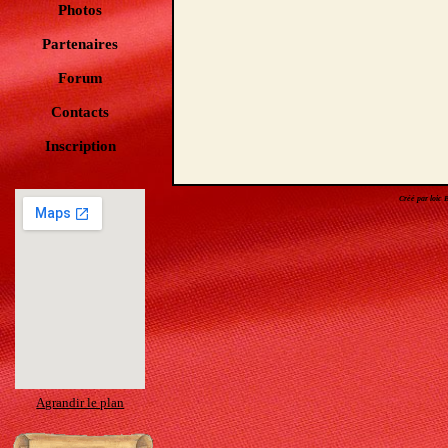
Photos
Partenaires
Forum
Contacts
Inscription
Créé par loic
Agrandir le plan